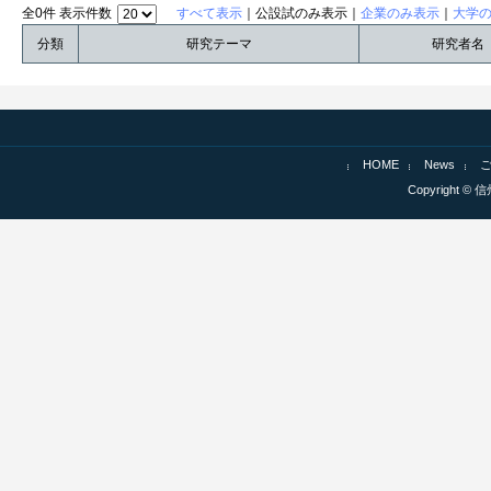
全0件 表示件数
すべて表示
｜公設試のみ表示｜
企業のみ表示
｜
大学
分類
研究テーマ
研究者名
HOME
News
Copyright © 