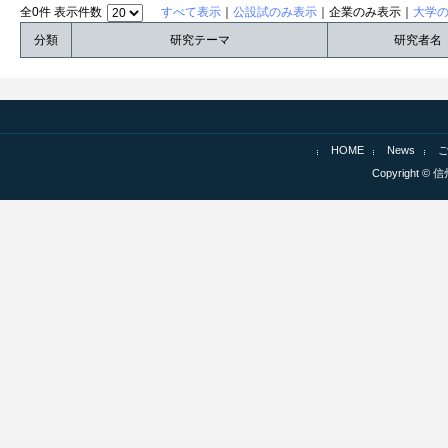
全0件 表示件数
すべて表示
｜
公設試のみ表示
｜企業のみ表示｜
大学
分類
研究テーマ
研究者名
HOME
News
Copyright © 