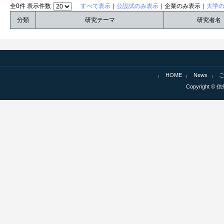
全0件 表示件数
すべて表示
｜
公設試のみ表示
｜企業のみ表示｜
大学
分類
研究テーマ
研究者名
HOME
News
Copyright © 