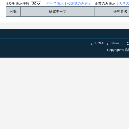
全0件 表示件数
すべて表示
｜
公設試のみ表示
｜企業のみ表示｜
大学
分類
研究テーマ
研究者名
HOME
News
Copyright © 