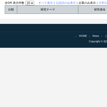
全0件 表示件数
すべて表示
｜
公設試のみ表示
｜企業のみ表示｜
大学
分類
研究テーマ
研究者名
HOME
News
Copyright © 