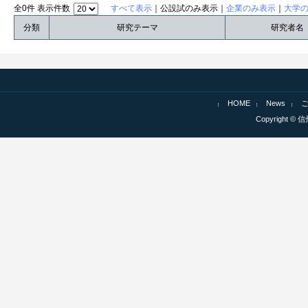
全0件 表示件数
すべて表示
｜公設試のみ表示｜
企業のみ表示
｜
大学
分類
研究テーマ
研究者名
HOME
News
Copyright © 