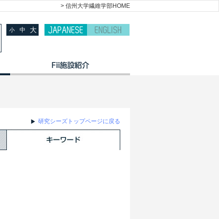
> 信州大学繊維学部HOME
大
中
小
研究シーズトップページに戻る