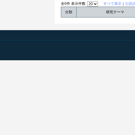
全0件 表示件数
すべて表示
｜
公設
分類
研究テーマ