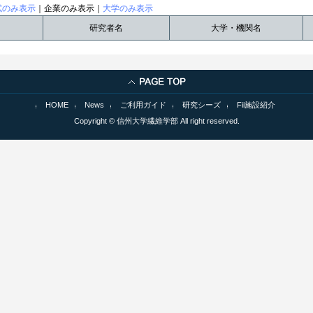
試のみ表示
｜企業のみ表示｜
大学のみ表示
研究者名
大学・機関名
HOME
News
ご利用ガイド
研究シーズ
Fii施設紹介
Copyright © 信州大学繊維学部 All right reserved.