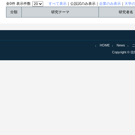
全0件 表示件数
すべて表示
｜公設試のみ表示｜
企業のみ表示
｜
大学
分類
研究テーマ
研究者名
HOME
News
Copyright © 