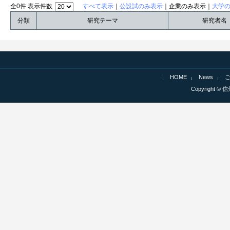
全0件 表示件数
すべて表示
｜
公設試のみ表示
｜企業のみ表示｜
大学
分類
研究テーマ
研究者名
HOME
News
Copyright © 