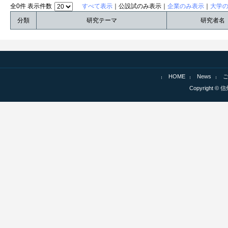
全0件 表示件数
すべて表示
｜公設試のみ表示｜
企業のみ表示
｜
大学
分類
研究テーマ
研究者名
HOME
News
Copyright © 