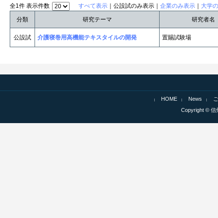
全1件 表示件数
すべて表示
｜公設試のみ表示｜
企業のみ表示
｜
大学
分類
研究テーマ
研究者名
公設試
介護寝巻用高機能テキスタイルの開発
置賜試験場
HOME
News
Copyright © 