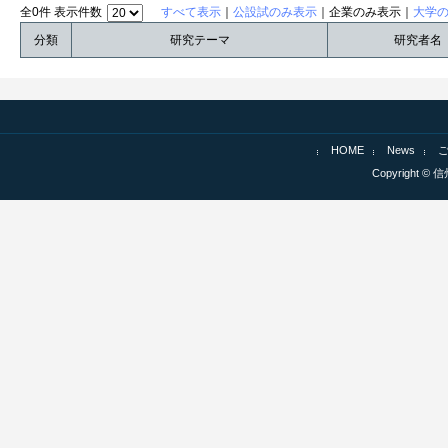
全0件 表示件数
すべて表示
｜
公設試のみ表示
｜企業のみ表示｜
大学
分類
研究テーマ
研究者名
HOME
News
Copyright © 