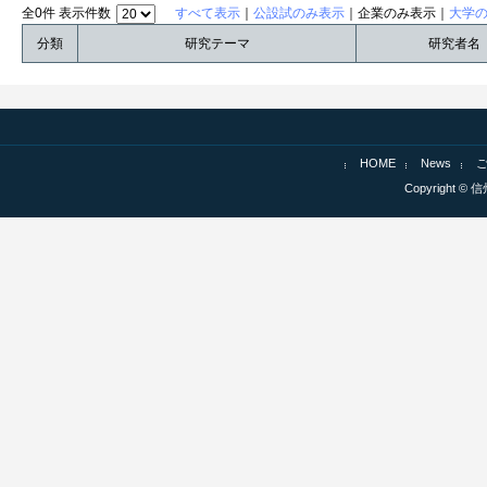
全0件 表示件数
すべて表示
｜
公設試のみ表示
｜企業のみ表示｜
大学
分類
研究テーマ
研究者名
HOME
News
Copyright © 