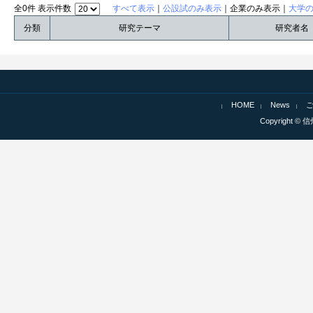
全0件 表示件数
すべて表示
｜
公設試のみ表示
｜企業のみ表示｜
大学
分類
研究テーマ
研究者名
HOME
News
Copyright © 