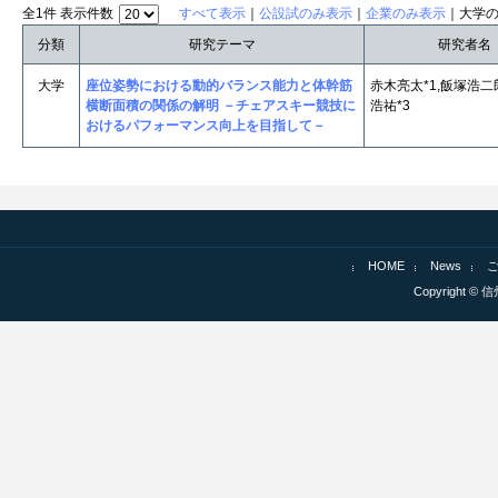
全1件 表示件数
すべて表示
｜
公設試のみ表示
｜
企業のみ表示
｜大学
分類
研究テーマ
研究者名
大学
座位姿勢における動的バランス能力と体幹筋
赤木亮太*1,飯塚浩二郎
横断面積の関係の解明 －チェアスキー競技に
浩祐*3
おけるパフォーマンス向上を目指して－
HOME
News
Copyright © 