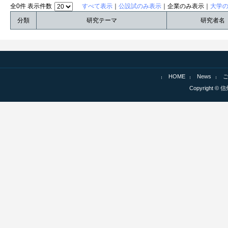
全0件 表示件数
すべて表示
｜
公設試のみ表示
｜企業のみ表示｜
大学
分類
研究テーマ
研究者名
HOME
News
Copyright © 