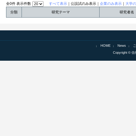
全0件 表示件数
すべて表示
｜公設試のみ表示｜
企業のみ表示
｜
大学
分類
研究テーマ
研究者名
HOME
News
Copyright © 