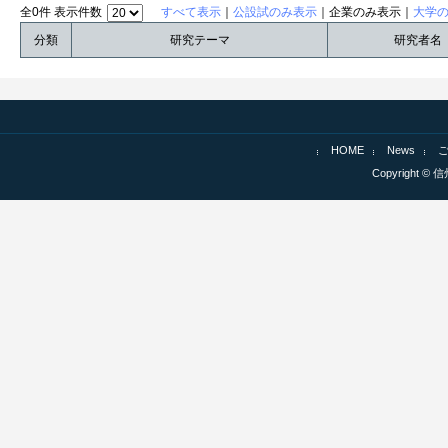
全0件 表示件数
すべて表示
｜
公設試のみ表示
｜企業のみ表示｜
大学
分類
研究テーマ
研究者名
HOME
News
Copyright © 