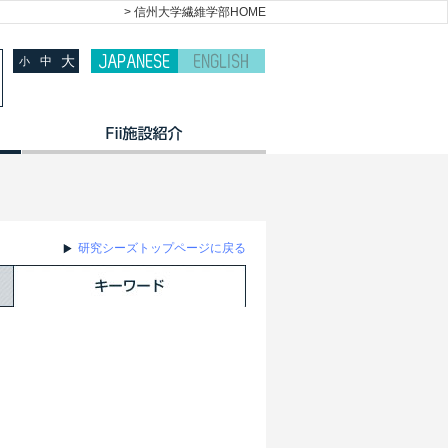
> 信州大学繊維学部HOME
大
中
小
研究シーズトップページに戻る