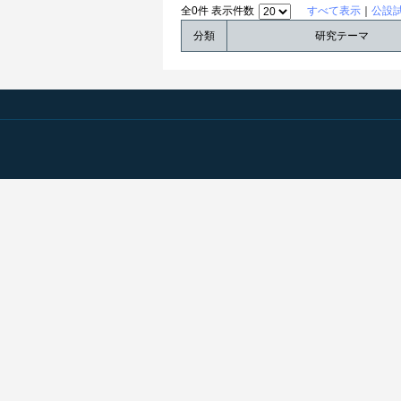
全0件 表示件数
すべて表示
｜
公設
分類
研究テーマ