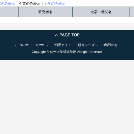
試のみ表示
｜企業のみ表示｜
大学のみ表示
研究者名
大学・機関名
HOME
News
ご利用ガイド
研究シーズ
Fii施設紹介
Copyright © 信州大学繊維学部 All right reserved.