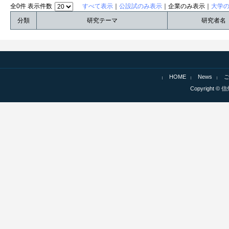
全0件 表示件数
すべて表示
｜
公設試のみ表示
｜企業のみ表示｜
大学
分類
研究テーマ
研究者名
HOME
News
Copyright © 