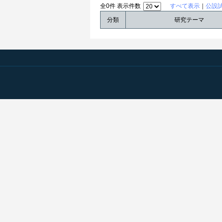
全0件 表示件数
すべて表示
｜
公設
分類
研究テーマ