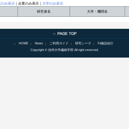
試のみ表示
｜企業のみ表示｜
大学のみ表示
研究者名
大学・機関名
HOME
News
ご利用ガイド
研究シーズ
Fii施設紹介
Copyright © 信州大学繊維学部 All right reserved.