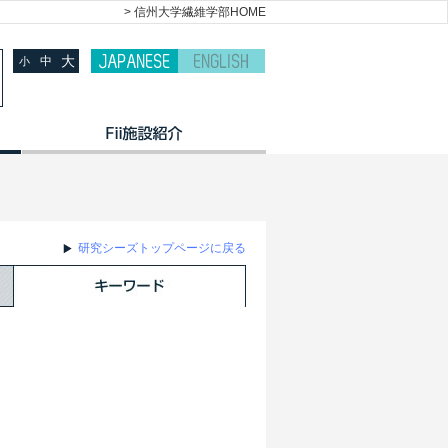
> 信州大学繊維学部HOME
大
中
小
研究シーズトップページに戻る