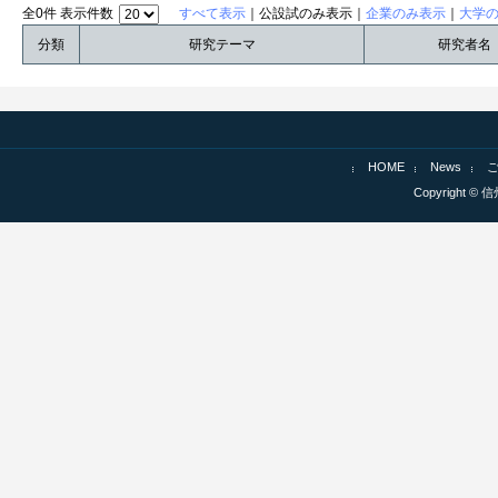
全0件 表示件数
すべて表示
｜公設試のみ表示｜
企業のみ表示
｜
大学
分類
研究テーマ
研究者名
HOME
News
Copyright © 