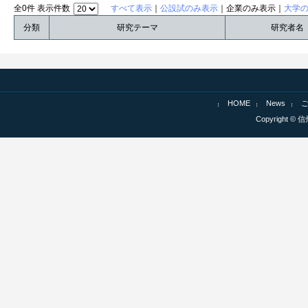
全0件 表示件数
すべて表示
｜
公設試のみ表示
｜企業のみ表示｜
大学
分類
研究テーマ
研究者名
HOME
News
Copyright © 