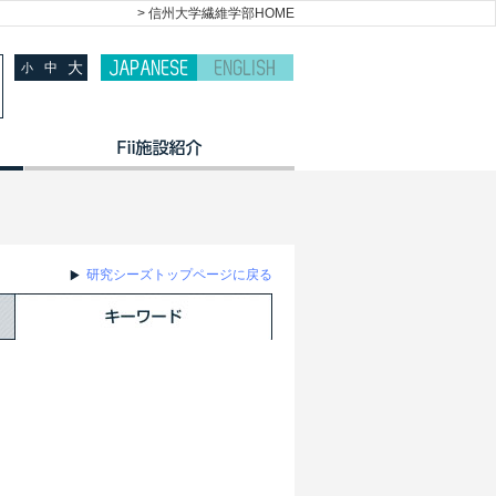
> 信州大学繊維学部HOME
大
中
小
研究シーズトップページに戻る