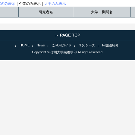
試のみ表示
｜企業のみ表示｜
大学のみ表示
研究者名
大学・機関名
HOME
News
ご利用ガイド
研究シーズ
Fii施設紹介
Copyright © 信州大学繊維学部 All right reserved.