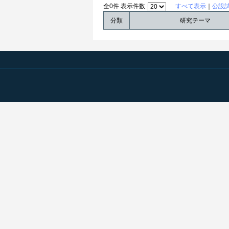
全0件 表示件数
すべて表示
｜
公設
分類
研究テーマ