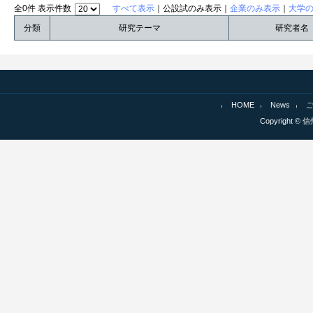
全0件 表示件数
すべて表示
｜公設試のみ表示｜
企業のみ表示
｜
大学
分類
研究テーマ
研究者名
HOME
News
Copyright © 