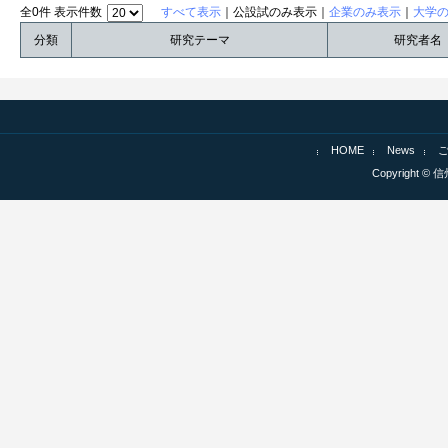
全0件 表示件数
すべて表示
｜公設試のみ表示｜
企業のみ表示
｜
大学
分類
研究テーマ
研究者名
HOME
News
Copyright © 