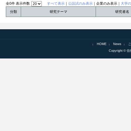
全0件 表示件数
すべて表示
｜
公設試のみ表示
｜企業のみ表示｜
大学
分類
研究テーマ
研究者名
HOME
News
Copyright © 