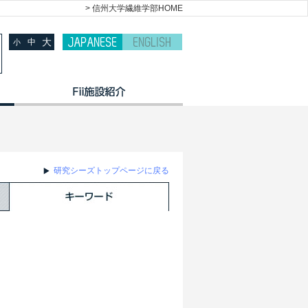
> 信州大学繊維学部HOME
大
中
小
研究シーズトップページに戻る