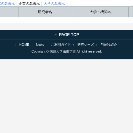
試のみ表示
｜企業のみ表示｜
大学のみ表示
研究者名
大学・機関名
HOME
News
ご利用ガイド
研究シーズ
Fii施設紹介
Copyright © 信州大学繊維学部 All right reserved.