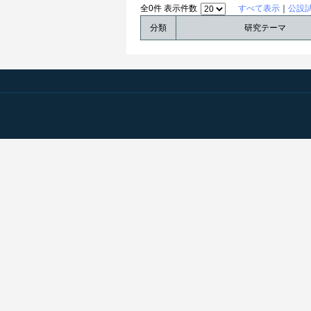
全0件 表示件数
すべて表示
｜
公設
分類
研究テーマ