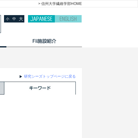
> 信州大学繊維学部HOME
大
中
小
研究シーズトップページに戻る