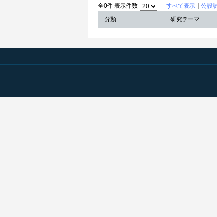
全0件 表示件数
すべて表示
｜
公設
分類
研究テーマ