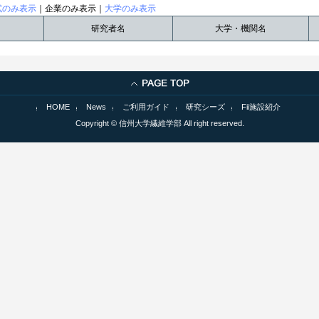
試のみ表示
｜企業のみ表示｜
大学のみ表示
研究者名
大学・機関名
HOME
News
ご利用ガイド
研究シーズ
Fii施設紹介
Copyright © 信州大学繊維学部 All right reserved.