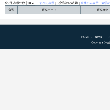
全0件 表示件数
すべて表示
｜公設試のみ表示｜
企業のみ表示
｜
大学
分類
研究テーマ
研究者名
HOME
News
Copyright © 