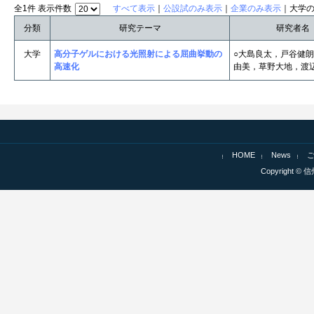
全1件 表示件数
すべて表示
｜
公設試のみ表示
｜
企業のみ表示
｜大学
分類
研究テーマ
研究者名
大学
高分子ゲルにおける光照射による屈曲挙動の
○大島良太，戸谷健
高速化
由美，草野大地，渡
HOME
News
Copyright © 