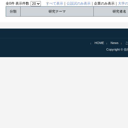
全0件 表示件数
すべて表示
｜
公設試のみ表示
｜企業のみ表示｜
大学
分類
研究テーマ
研究者名
HOME
News
Copyright © 