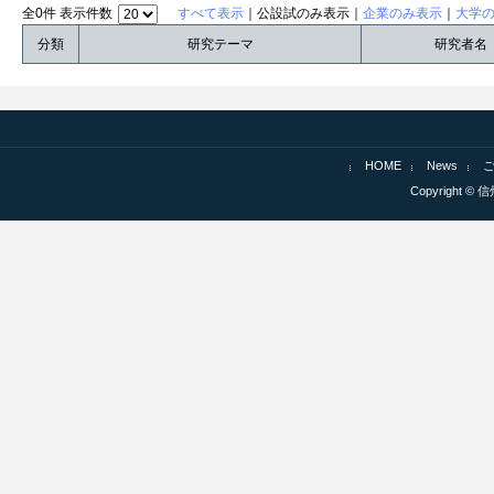
全0件 表示件数
すべて表示
｜公設試のみ表示｜
企業のみ表示
｜
大学
分類
研究テーマ
研究者名
HOME
News
Copyright © 