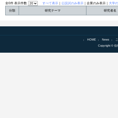
全0件 表示件数
すべて表示
｜
公設試のみ表示
｜企業のみ表示｜
大学
分類
研究テーマ
研究者名
HOME
News
Copyright © 