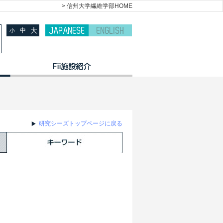
> 信州大学繊維学部HOME
大
中
小
研究シーズトップページに戻る