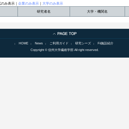
試のみ表示｜
企業のみ表示
｜
大学のみ表示
研究者名
大学・機関名
HOME
News
ご利用ガイド
研究シーズ
Fii施設紹介
Copyright © 信州大学繊維学部 All right reserved.