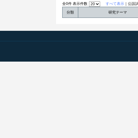
全0件 表示件数
すべて表示
｜公設
分類
研究テーマ