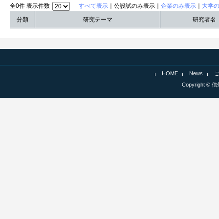
全0件 表示件数
すべて表示
｜公設試のみ表示｜
企業のみ表示
｜
大学
分類
研究テーマ
研究者名
HOME
News
Copyright © 