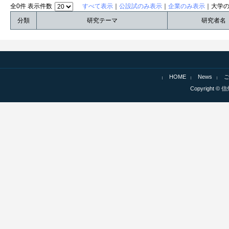
全0件 表示件数
すべて表示
｜
公設試のみ表示
｜
企業のみ表示
｜大学
分類
研究テーマ
研究者名
HOME
News
Copyright © 