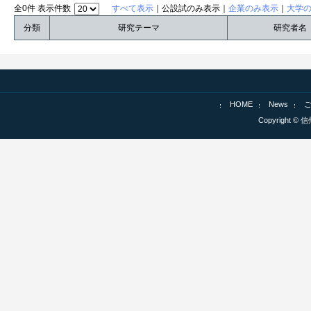
全0件 表示件数
すべて表示
｜公設試のみ表示｜
企業のみ表示
｜
大学
分類
研究テーマ
研究者名
HOME
News
Copyright © 