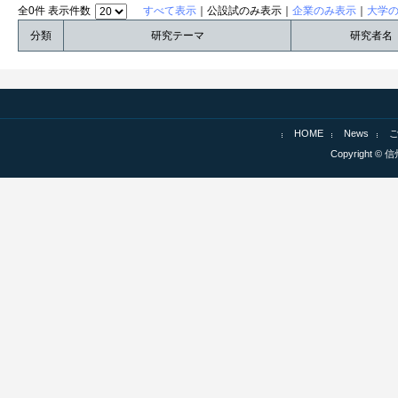
全0件 表示件数
すべて表示
｜公設試のみ表示｜
企業のみ表示
｜
大学
分類
研究テーマ
研究者名
HOME
News
Copyright © 