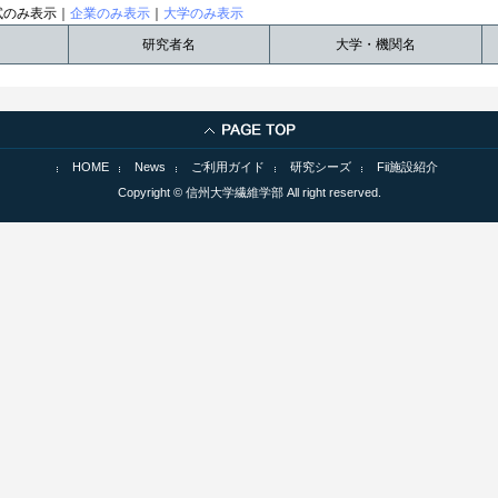
試のみ表示｜
企業のみ表示
｜
大学のみ表示
研究者名
大学・機関名
HOME
News
ご利用ガイド
研究シーズ
Fii施設紹介
Copyright © 信州大学繊維学部 All right reserved.