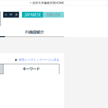
> 信州大学繊維学部HOME
大
中
小
研究シーズトップページに戻る