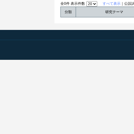
全0件 表示件数
すべて表示
｜公設
分類
研究テーマ