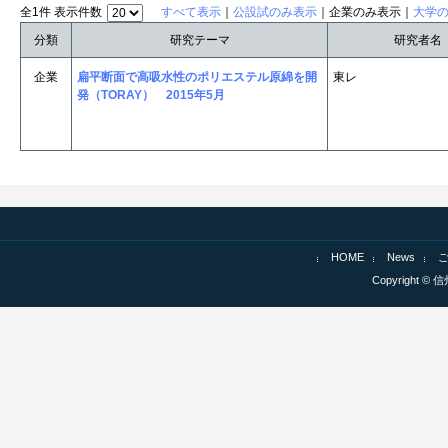
全1件 表示件数
すべて表示
｜
公設試のみ表示
｜企業のみ表示｜
大学
分類
研究テーマ
研究者名
企業
扁平断面で高吸水性のポリエステル原綿を開
東レ
発（TORAY） 2015年5月
HOME
News
Copyright © 