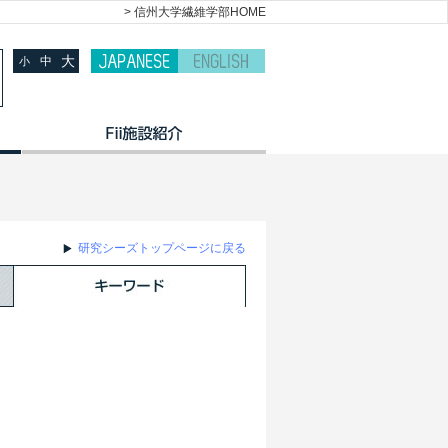
> 信州大学繊維学部HOME
大
中
小
研究シーズトップページに戻る