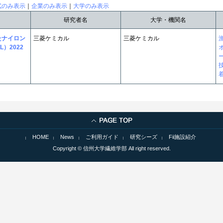
試のみ表示
｜
企業のみ表示
｜
大学のみ表示
研究者名
大学・機関名
たナイロン
三菱ケミカル
三菱ケミカル
L）2022
HOME
News
ご利用ガイド
研究シーズ
Fii施設紹介
Copyright © 信州大学繊維学部 All right reserved.