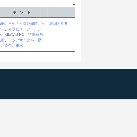
1
キーワード
漁網
、
再生ナイロン樹脂
、
イ
詳細を見る
オン
、
キラビス・アールシ
ー
、
KILAVIS RC
、
特殊紡糸
技術
、
アップサイクル
、
原
着
、
染色
、
排水
1