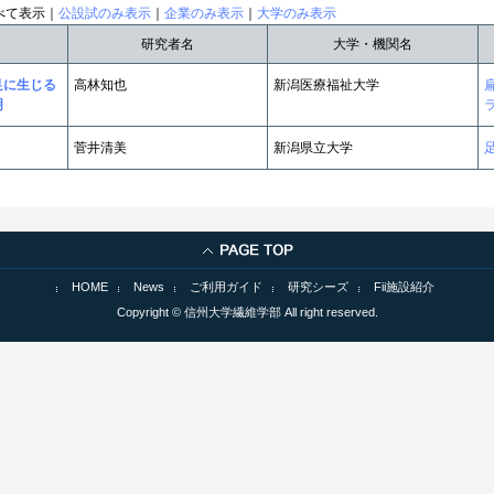
べて表示｜
公設試のみ表示
｜
企業のみ表示
｜
大学のみ表示
研究者名
大学・機関名
足に生じる
高林知也
新潟医療福祉大学
明
菅井清美
新潟県立大学
HOME
News
ご利用ガイド
研究シーズ
Fii施設紹介
Copyright © 信州大学繊維学部 All right reserved.