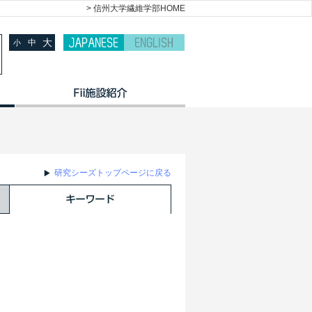
> 信州大学繊維学部HOME
大
中
小
研究シーズトップページに戻る