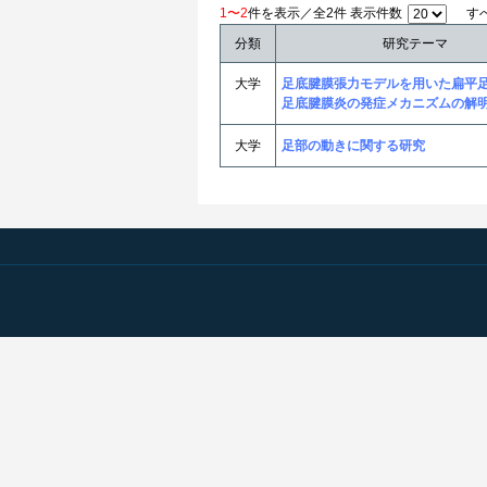
1〜2
件を表示／全2件 表示件数
す
分類
研究テーマ
大学
足底腱膜張力モデルを用いた扁平
足底腱膜炎の発症メカニズムの解
大学
足部の動きに関する研究