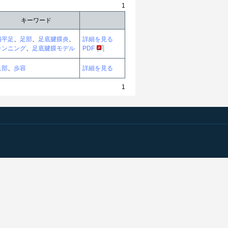
1
キーワード
扁平足
、
足部
、
足底腱膜炎
、
詳細を見る
ランニング
、
足底腱膜モデル
PDF
足部
、
歩容
詳細を見る
1