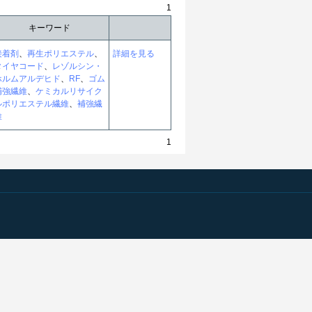
1
キーワード
接着剤
、
再生ポリエステル
、
詳細を見る
タイヤコード
、
レゾルシン・
ホルムアルデヒド
、
RF
、
ゴム
補強繊維
、
ケミカルリサイク
ルポリエステル繊維
、
補強繊
維
1