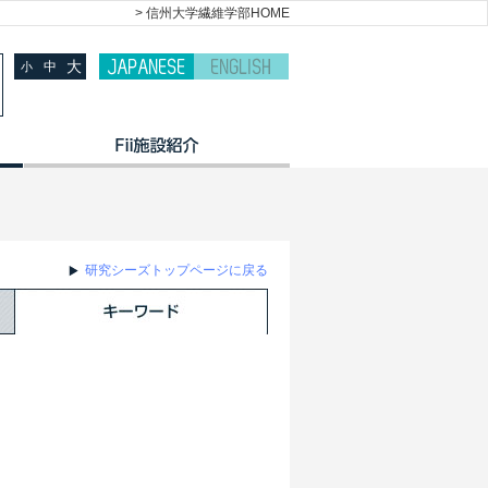
> 信州大学繊維学部HOME
大
中
小
研究シーズトップページに戻る