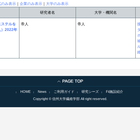
試のみ表示
｜
企業のみ表示
｜
大学のみ表示
研究者名
大学・機関名
エステルを
帝人
帝人
2022年
HOME
News
ご利用ガイド
研究シーズ
Fii施設紹介
Copyright © 信州大学繊維学部 All right reserved.