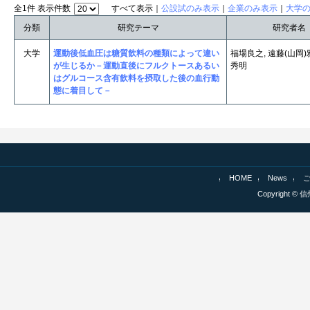
全1件 表示件数
すべて表示｜
公設試のみ表示
｜
企業のみ表示
｜
大学
分類
研究テーマ
研究者名
大学
運動後低血圧は糖質飲料の種類によって違い
福場良之, 遠藤(山岡)
が生じるか－運動直後にフルクトースあるい
秀明
はグルコース含有飲料を摂取した後の血行動
態に着目して－
HOME
News
Copyright © 