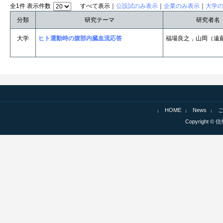
全1件 表示件数
すべて表示｜
公設試のみ表示
｜
企業のみ表示
｜
大学
分類
研究テーマ
研究者名
大学
ヒト運動時の腹部内臓血流応答
福場良之，山岡（遠
HOME
News
Copyright © 