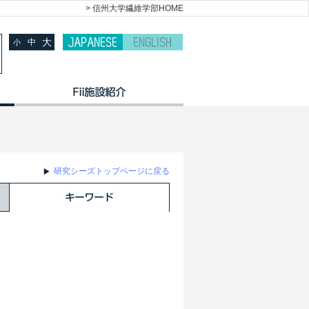
> 信州大学繊維学部HOME
大
中
小
研究シーズトップページに戻る