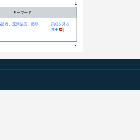
1
キーワード
高齢者
、
運動強度
、
肥厚
詳細を見る
PDF
1