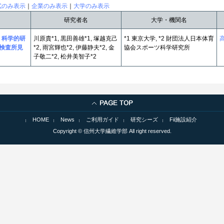
試のみ表示
｜
企業のみ表示
｜
大学のみ表示
研究者名
大学・機関名
・科学的研
川原貴*1, 黒田善雄*1, 塚越克己
*1 東京大学, *2 財団法人日本体育
検査所見
*2, 雨宮輝也*2, 伊藤静夫*2, 金
協会スポーツ科学研究所
子敬二*2, 松井美智子*2
HOME
News
ご利用ガイド
研究シーズ
Fii施設紹介
Copyright © 信州大学繊維学部 All right reserved.