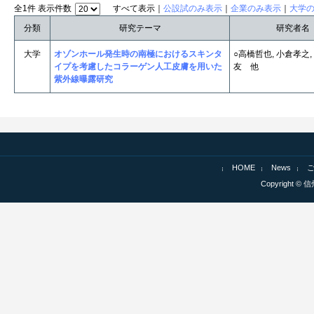
全1件 表示件数
すべて表示｜
公設試のみ表示
｜
企業のみ表示
｜
大学
分類
研究テーマ
研究者名
大学
オゾンホール発生時の南極におけるスキンタ
○高橋哲也, 小倉孝之,
イプを考慮したコラーゲン人工皮膚を用いた
友 他
紫外線曝露研究
HOME
News
Copyright © 