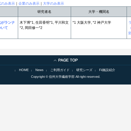
試のみ表示
｜
企業のみ表示
｜
大学のみ表示
研究者名
大学・機関名
化がランナ
木下博*1, 生田香明*1, 平川和文
*1 大阪大学, *2 神戸大学
ついて
*2, 岡田修一*2
HOME
News
ご利用ガイド
研究シーズ
Fii施設紹介
Copyright © 信州大学繊維学部 All right reserved.