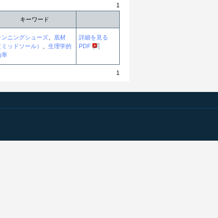
1
キーワード
ランニングシューズ
、
底材
詳細を見る
（ミッドソール）
、
生理学的
PDF
効率
1