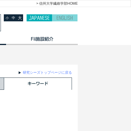
> 信州大学繊維学部HOME
大
中
小
研究シーズトップページに戻る