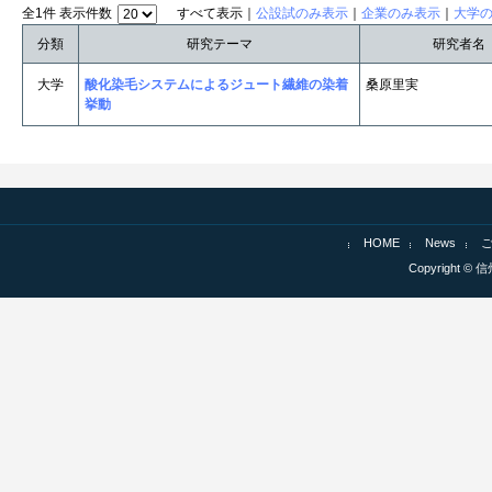
全1件 表示件数
すべて表示｜
公設試のみ表示
｜
企業のみ表示
｜
大学
分類
研究テーマ
研究者名
大学
酸化染毛システムによるジュート繊維の染着
桑原里実
挙動
HOME
News
Copyright © 